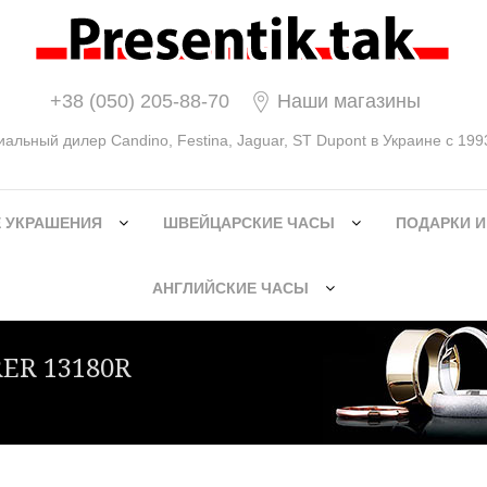
+38 (050) 205-88-70
Наши магазины
льный дилер Candino, Festina, Jaguar, ST Dupont в Украине с 1993
 УКРАШЕНИЯ
ШВЕЙЦАРСКИЕ ЧАСЫ
ПОДАРКИ И
АНГЛИЙСКИЕ ЧАСЫ
ER 13180R