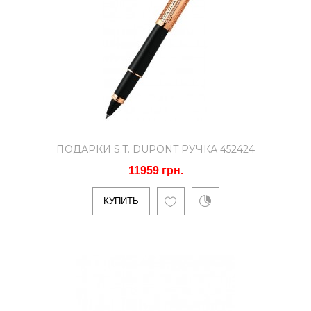
КУПИТЬ
Подарки S.T. DUPONT Ручка
451074
11000 грн.
Тип ручек: ПерьеваяМатериал корпуса:
ПОДАРКИ S.T. DUPONT РУЧКА 452424
ЛатуньОтделка корпуса: Лак, позолота ..
11959 грн.
КУПИТЬ
КУПИТЬ
Подарки S.T. DUPONT Ручка
451182
10771 грн.