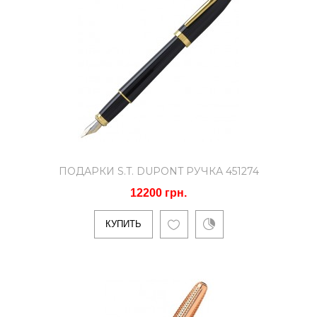
..
КУПИТЬ
Подарки S.T. DUPONT Ручка
451179
ПОДАРКИ S.T. DUPONT РУЧКА 451274
11364 грн.
12200 грн.
КУПИТЬ
Тип ручек: ПерьеваяМатериал корпуса:
ЛатуньОтделка корпуса: Лак,
ПалладийМатериал пера: Золото ..