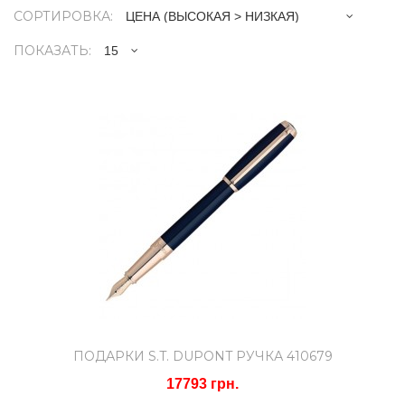
СОРТИРОВКА:
ПОКАЗАТЬ:
Подарки S.T. DUPONT Ручка
410679
17793 грн.
Тип ручек: Перьевая ручкаМатериал
корпуса: Латунь..
КУПИТЬ
ПОДАРКИ S.T. DUPONT РУЧКА 410679
Подарки S.T. DUPONT Ручка
17793 грн.
485724