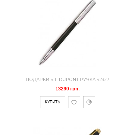
Подарки S.T. DUPONT Ручка
452424
11959 грн.
Тип ручек: Ручка-роллерМатериал
корпуса: ЛатуньОтделка корпуса:
розовое золото, лак.Ручка роллер Оли..
ПОДАРКИ S.T. DUPONT РУЧКА 42327
13290 грн.
КУПИТЬ
КУПИТЬ
Подарки S.T. DUPONT Ручка
485403
11550 грн.