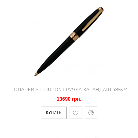
Тип ручек: Ручка-роллерМатериал
корпуса: ЛатуньОтделка корпуса: Лак,
Палладий..
КУПИТЬ
Подарки S.T. DUPONT Ручка
451274
12200 грн.
ПОДАРКИ S.T. DUPONT РУЧКА-КАРАНДАШ 485574
13690 грн.
Тип ручек: ПерьеваяМатериал корпуса:
ЛатуньОтделка корпуса: Лак,
КУПИТЬ
позолотаДлинна: 136 ммШирина: ..
КУПИТЬ