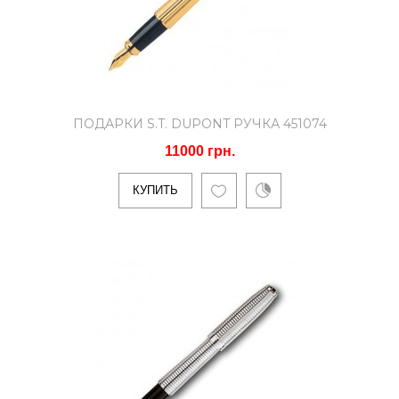
9172 грн.
Тип ручек: шариковаяМатериал
корпуса: Нержавеющая сталь..
ПОДАРКИ S.T. DUPONT РУЧКА 451074
11000 грн.
КУПИТЬ
КУПИТЬ