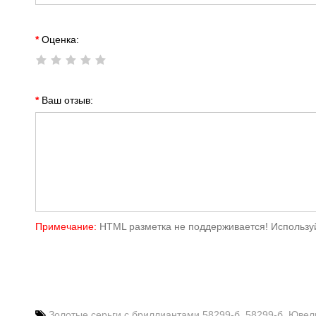
Оценка:
Ваш отзыв:
Примечание:
HTML разметка не поддерживается! Используй
Золотые серьги с бриллиантами 58299-б
,
58299-б
,
Ювел