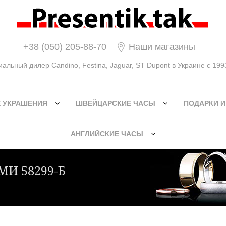
+38 (050) 205-88-70
Наши магазины
льный дилер Candino, Festina, Jaguar, ST Dupont в Украине с 1993
 УКРАШЕНИЯ
ШВЕЙЦАРСКИЕ ЧАСЫ
ПОДАРКИ И
АНГЛИЙСКИЕ ЧАСЫ
И 58299-Б